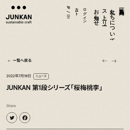
JP
カート
ログイン
お知らせ
ストーリー
私たちについて
メ
/
EN
一覧へ戻る
2022年7月19日
ニュース
JUNKAN 第1段シリーズ「桜梅桃李」
Share