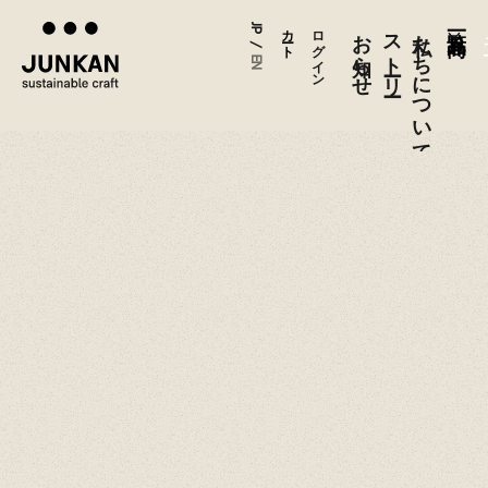
JP
カート
ログイン
お知らせ
ストーリー
私たちについて
メ
/
EN