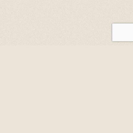
丁寧に、親切に
About
JUNKAN
紡がれた循環。
それは未来を灯す道